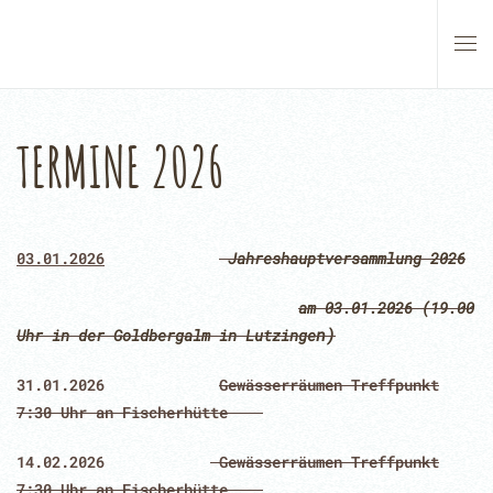
Skip to main content
TERMINE 2026
03.01.2026
Jahreshauptversammlung 2026
am 03.01.2026 (19.00
n)
Uhr in der Goldbergalm in Lutzinge
31.01.2026
Gewässerräumen Treffpunkt
7:30 Uhr an Fischerhütte
14.02.2026
Gewässerräumen Treffpunkt
7:30 Uhr an Fischerhütte