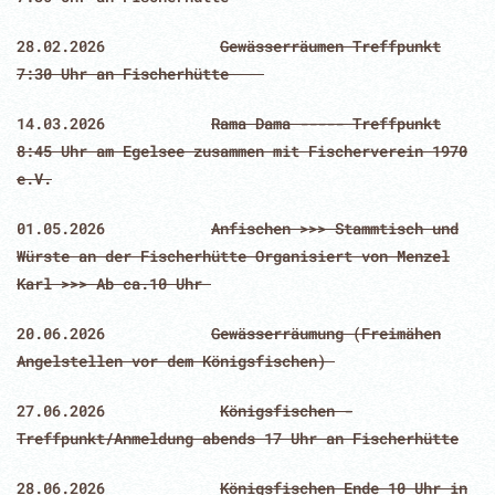
28.02.2026
Gewässerräumen Treffpunkt
7:30 Uhr an Fischerhütte
14.03.2026
Rama Dama ----- Treffpunkt
8:45 Uhr am Egelsee zusammen mit Fischerverein 1970
e.V.
01.05.2026
Anfischen >>> Stammtisch und
Würste an der Fischerhütte Organisiert von Menzel
Karl >>> Ab ca.10 Uhr
20.06.2026
Gewässerräumung (Freimähen
Angelstellen vor dem Königsfischen)
27.06.2026
Königsfischen -
Treffpunkt/Anmeldung abends 17 Uhr an Fischerhütte
28.06.2026
Königsfischen Ende 10 Uhr in